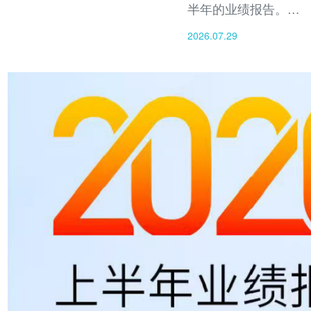
半年的业绩报告。报
告期内，公司实现总
2026.07.29
营收4.15亿元人民币
（约6,053万美
元），营业利润同比
增长26.1%，盈利能
力显著提升，营业利
润率由11.7%扩大至
17.3%、受益于成本
管控成效显著，公司
运营费用同比下降超
20%。