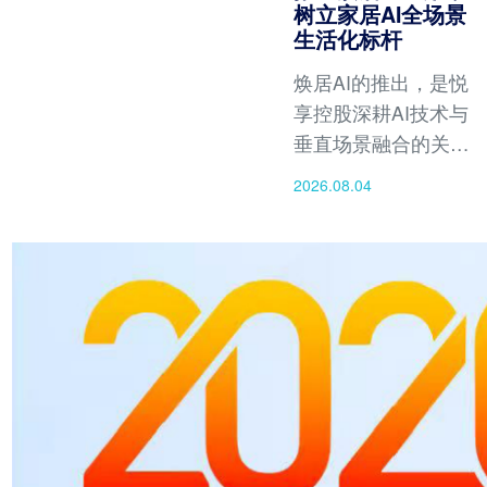
树立家居AI全场景
生活化标杆
焕居AI的推出，是悦
享控股深耕AI技术与
垂直场景融合的关键
成果，将有效撬动万
2026.08.04
亿家居市场的数字化
升级，开启人人皆可
自主设计理想家居的
智能新时代。