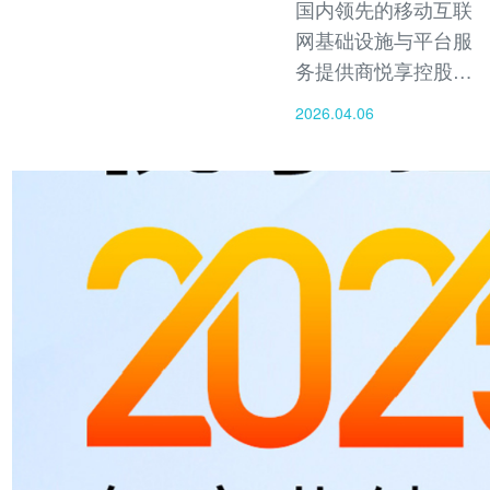
国内领先的移动互联
网基础设施与平台服
务提供商悦享控股其
首款AI写真与数字身
2026.04.06
份创作应用产品Klon
AI正式进入Beta测试
阶段，以邀请方式面
向亚洲、拉美、北美
地区用户开放首批体
验名额。此次测试标
志着公司在海外市场
扩张迈出了关键一
步。