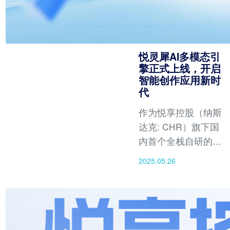
悦灵犀AI多模态引
擎正式上线，开启
智能创作应用新时
代
作为悦享控股（纳斯
达克: CHR）旗下国
内首个全栈自研的悦
灵犀AI多模态创作应
2025.05.26
用平台取得重要进
展，其多模态新一代
全场景AI创作引擎上
线。悦灵犀AI拥有文
生图、文生视频、图