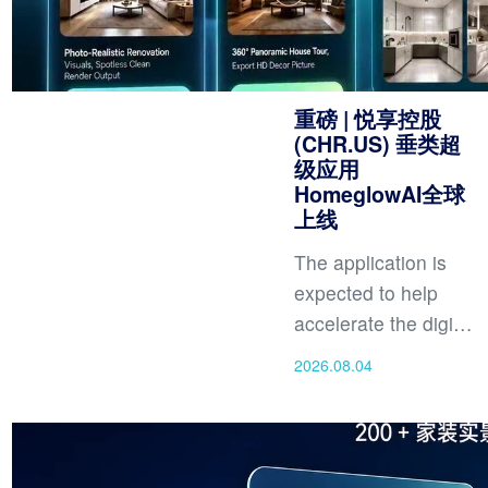
重磅 | 悦享控股
(CHR.US) 垂类超
级应用
HomeglowAI全球
上线
The application is
expected to help
accelerate the digital
transformation of the
2026.08.04
home furnishing
market and make
intelligent design
tools accessible t