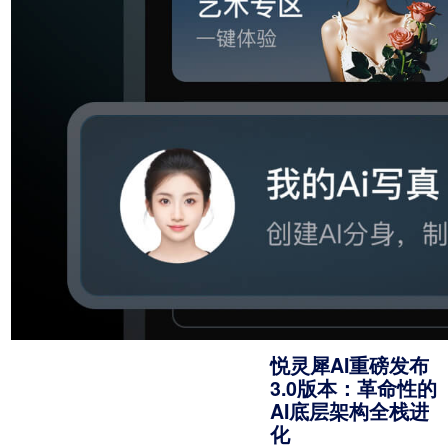
主播、录制有声书、
推广书籍等为由，诱
骗用户预存费用参与
所谓“福利单”，并承
诺后续返现，实则以
此实施诈骗。
悦灵犀AI重磅发布
3.0版本：革命性的
AI底层架构全栈进
化