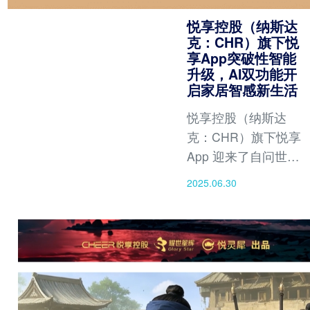
悦享控股（纳斯达
克：CHR）旗下悦
享App突破性智能
升级，AI双功能开
启家居智感新生活
悦享控股（纳斯达
克：CHR）旗下悦享
App 迎来了自问世以
来最具突破性的智能
2025.06.30
升级！悦享App深度
融合前沿AI技术，以
两大核心功能「AI改
造家」与「即看即
买」，为用户提供前
所未有的智能解决方