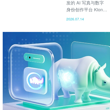
发的 AI 写真与数字
身份创作平台 Klon
AI 正式结束邀请制
2026.07.14
Beta 测试，正式面向
全球全面开放，用户
通过App Store 、
Google Play下载即
可使用，Klon AI成为
全球首款将 AI 视觉
生成与个人数字形象
管理深度融合的消费
级应用。