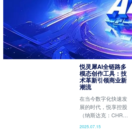
悦灵犀AI全链路多
模态创作工具：技
术革新引领商业新
潮流
在当今数字化快速发
展的时代，悦享控股
（纳斯达克：CHR）
旗下悦灵犀AI全链路
2025.07.15
多模态创作工具凭借