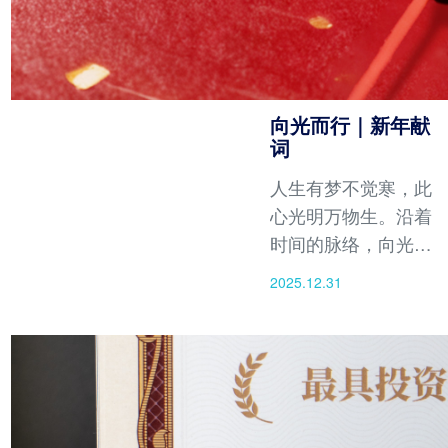
向光而行｜新年献
词
人生有梦不觉寒，此
心光明万物生。沿着
时间的脉络，向光而
行、一路向前，不惧
2025.12.31
风雨兼程，不畏道阻
且长。愿我们每一个
人在属于自己的时间
里，以从容不迫的姿
态，开启新一年的征
程。愿2026的每一缕