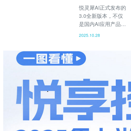
悦灵犀AI正式发布的
3.0全新版本，不仅
是国内AI应用产品的
视觉重构，更是一次
2025.10.28
革命性的AI底层架构
全栈进化。新版本引
入全新研发的AI写真
系统，内置1000余款
高质量场景，实现了
“从模特生成到影像合
成”的一体化智能创作
体验。这标志着悦灵
犀正式迈入AI摄影与
多模态内容生成融合
的新时代。