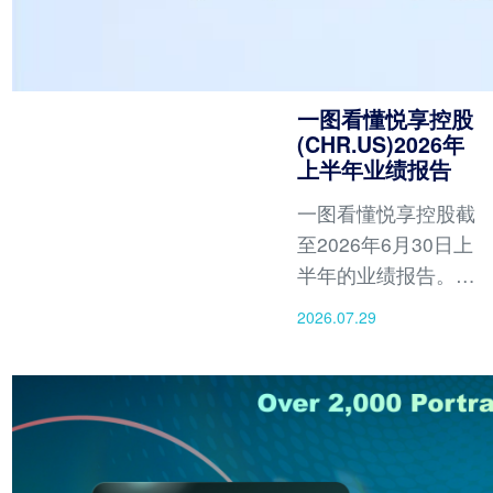
一图看懂悦享控股
(CHR.US)2026年
上半年业绩报告
一图看懂悦享控股截
至2026年6月30日上
半年的业绩报告。报
告期内，公司实现总
2026.07.29
营收4.15亿元人民币
（约6,053万美
元），营业利润同比
增长26.1%，盈利能
力显著提升，营业利
润率由11.7%扩大至