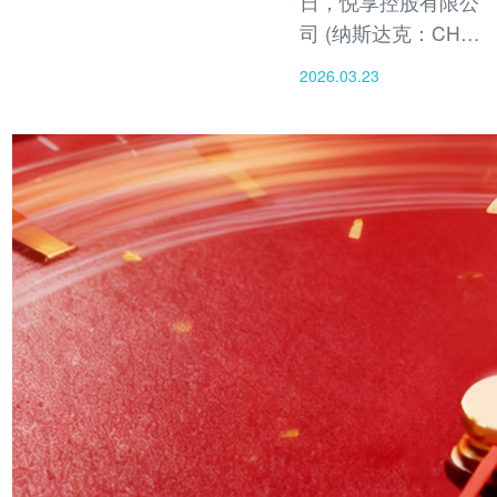
日，悦享控股有限公
司 (纳斯达克：CHR)
今天公布截至2025年
2026.03.23
12月31日经审计的全
年财务业绩报告。