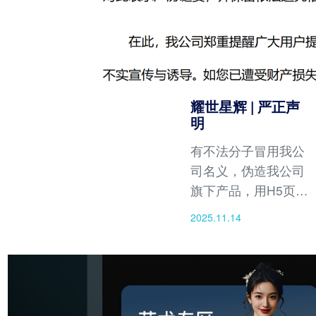
耀世星辉 | 严正声
明
有不法分子冒用我公
司名义，伪造我公司
旗下产品，用H5页面
形式制作假冒“耀世星
2025.11.14
辉APP”、“影客传媒
APP”等，并擅自向用
户发送下载链接。该
等不法分子冒充我公
司员工，以招募兼职