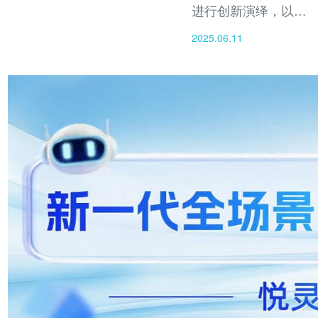
进行创新演绎，以悦
灵犀AI多模态应用为
2025.06.11
依托，将《水浒
传》、《聊斋志异》
等经典历史名著转化
为AI短剧，实现了技
术、文化、产业等多
维度的突破与革新。