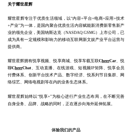
关于耀世星辉
耀世星辉专注于优质生活领域，
以“
内容+平台+电商+应用+技术
+产业
”为一体
，
是
国内聚合优质生活内容赋能新消费新零售新产
业的领先企业，
美国纳斯达克（NASDAQ:GSMG）上市公司，已
成为具有一定规模和影响力的移动互联网新文娱产业平台运营与
提供商。
耀世星辉拥有
悦享视频、悦享商城、悦享车载互联
C
heer
Car
、悦
聊
C
heer
Chat
、互动直播、在线游戏、短视频IP矩阵、悦享会员
付费体系、创新平台技术产品、数字经济、悦系列节目集群、网
络综艺、网络电视剧等在内的业务生态体系。
耀世星辉始终以“悦享+”为核心
进行
产业生态布局，在不断完善
自身业务、品牌、战略的同时，正在逐步向海外延伸拓展。
体验我们的产品