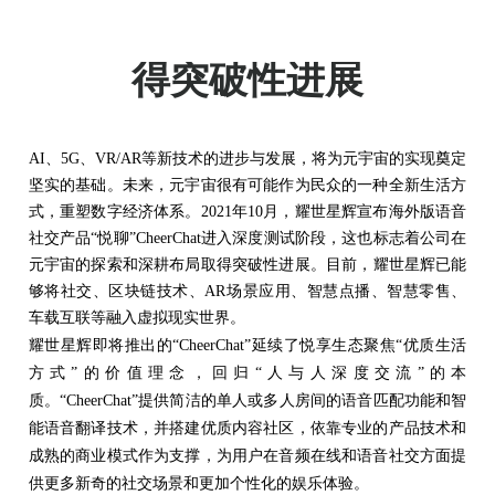
耀世星辉在元宇宙领域取
得突破性进展
AI
、
5G
、
VR/AR
等新技术的进步与发展，将为元宇宙的实现奠定
坚实的基础。未来，元宇宙很有可能作为民众的一种全新生活方
式，重塑数字经济体系。
2021
年
10
月，耀世星辉宣布海外版语音
社交产品
“
悦聊
”
CheerChat
进入深度测试阶段，这也标志着公司在
元宇宙的探索和深耕布局
取得突破性进展
。
目前，耀世星辉已能
够将社交、区块链技术、
AR
场景应用、智慧点播、智慧零售、
车载互联
等融入虚拟现实世界。
耀世星辉即将推出的
“
CheerChat
”
延续了悦享生态聚焦
“
优质生活
方式
”
的价值理念，回归
“
人与人深度交流
”
的本
质。
“
CheerChat
”
提供简洁的单人或多人房间的语音匹配功能和智
能语音翻译技术，并搭建优质内容社区，依靠专业的产品技术和
成熟的商业模式作为支撑，为用户在音频在线和语音社交方面提
供更多新奇的社交场景和更加个性化的娱乐体验。