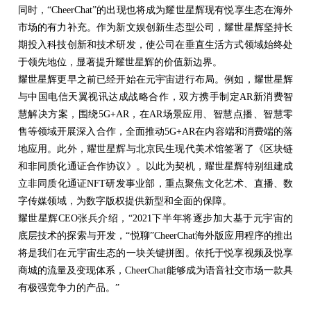
同时，
“
CheerChat
”
的出现也将
成为
耀世星辉现有悦享生态在海外
市场的有力补充。作为新文娱创新生态型公司，耀世星辉坚持长
期投入科技创新和技术研发，使公司在垂直生活方式领域始终处
于领先地位，显著提升耀世星辉的价值新边界。
耀世星辉更早之前已经开始在元宇宙进行布局。例如，耀世星辉
与中国电信天翼视讯达成战略合作，双方携手制定
AR
新消费智
慧解决方案，围绕
5G+AR
，在
AR
场景应用、智慧点播、智慧零
售等领域开展深入合作，全面推动
5G+AR
在内容端和消费端的落
地应用。此外，耀世星辉与北京民生现代美术馆签署了《区块链
和非同质化通证合作协议》。以此为契机，耀世星辉特别组建成
立非同质化通证
NFT
研发事业部，重点聚焦文化艺术、直播、数
字传媒领域，为数字版权提供新型和全面的保障。
耀世星辉
CEO
张兵介绍，
“2021
下半年将逐步加大基于元宇宙的
底层技术的探索与开发，
“
悦聊
”
CheerChat海外版应用程序的推出
将是我们在元宇宙生态的一块关键拼图。
依托于悦享视频及悦享
商城的流量及变现体系，CheerChat能够成为语音社交市场一款具
有极强竞争力的产品。
”