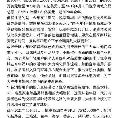
破900万、MAU超过200万，交易总额（GMV）由2019年的1900
万美元增至2020年的1.32亿美元，至2021年6月30日悦享商城交易
总额（GMV）增至1.81亿美元，超2020年全年。
值得注意的是，今年双
11期间，悦享商城用户的购物频次及客单
价显著提升。耀世星辉CEO张兵表示：“自今年4月悦享商城从悦
享视频拆分独立运营后，货品、玩法持续迭代升级，消费体验感
较此前大幅提升，对平台的信赖度显著增强，愿意在悦享商城花
费更多时间，复购率和用户下单金额得到大幅提升”。
放眼全球，年轻消费群体已逐渐成为消费增长的主力军，他们追
求个性化、归属感以及生活品质，不断催生着新的市场和产业机
会。为了满足年轻用户的个人喜好和对品质生活的追求，悦享商
城在今年双
11购物活动中大力简化操作流程，并贴合年轻用户喜
好。在品牌和入驻商家等几方配合支持下，推出来积分换购、领
券直降、整点秒杀、低价尝鲜、血拼到底等多样优惠方式，为广
大消费者带来了愉悦的消费新体验。
年轻消费用户的提升直接带动了悦享商城美妆服饰、食品饮料、
3C、名品家电等品类销售额的大幅增长，这意味着年轻一代的消
费者已成为悦享商城独特发展之路的重要支撑，为未来业绩的可
持续增长奠定了坚实基础。
截至
2021年10月31日，悦享商城自有SKU已突破56000个，新增
包括茅台、五粮液、蒙牛、海尔、香奈儿、阿玛尼、SK-II等100