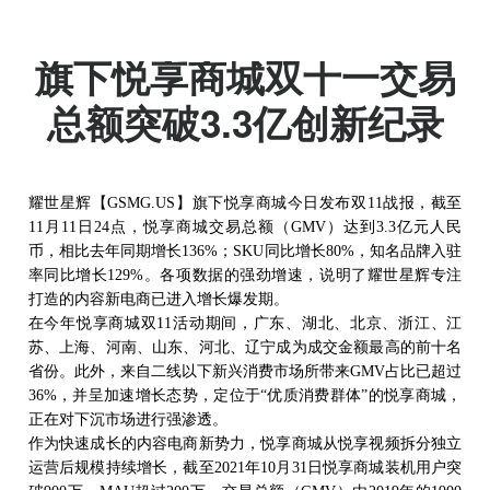
耀世星辉【GSMG.US】
旗下悦享商城双十一交易
总额突破3.3亿创新纪录
耀世星辉【
GSMG.US】旗下悦享商城今日发布双11战报，截至
11月11日24点，悦享商城交易总额（GMV）达到3.3亿元人民
币，相比去年同期增长136%；SKU同比增长80%，知名品牌入驻
率同比增长129%。各项数据的强劲增速，说明了耀世星辉专注
打造的内容新电商已进入增长爆发期。
在今年悦享商城双
11活动期间，广东、湖北、北京、浙江、江
苏、上海、河南、山东、河北、辽宁成为成交金额最高的前十名
省份。此外，来自二线以下新兴消费市场所带来GMV占比已超过
36%，并呈加速增长态势，定位于“优质消费群体”的悦享商城，
正在对下沉市场进行强渗透。
作为快速成长的内容电商新势力，悦享商城从悦享视频拆分独立
运营后规模持续增长，截至
2021年10月31日悦享商城装机用户突