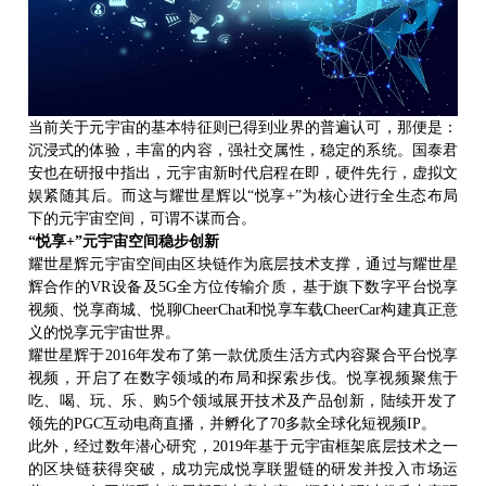
当前关于元宇宙的基本特征则已得到业界的普遍认可，那便是：
沉浸式的体验，丰富的内容，强社交属性，稳定的系统。国泰君
安也在研报中指出，元宇宙新时代启程在即，硬件先行，虚拟文
娱紧随其后。而这与耀世星辉以
“
悦享
+
”
为核心进行全生态布局
下的元宇宙空间，可谓不谋而合。
“
悦享
+
”
元宇宙空间稳步创新
耀世星辉元宇宙空间由区块链作为底层技术支撑，通过与耀世星
辉合作的
VR设备及5G全方位传输介质，基于旗下数字平台悦享
视频、悦享商城、悦聊CheerChat和悦享车载CheerCar构建真正意
义的悦享元宇宙世界。
耀世星辉于
2016年发布了第一款优质生活方式内容聚合平台悦享
视频，开启了在数字领域的布局和探索步伐。悦享视频聚焦于
吃、喝、玩、乐、购5个领域展开技术及产品创新，陆续开发了
领先的PGC互动电商直播，并孵化了70多款全球化短视频IP。
此外，经过数年潜心研究，
2019年基于元宇宙框架底层技术之一
的区块链获得突破，成功完成悦享联盟链的研发并投入市场运