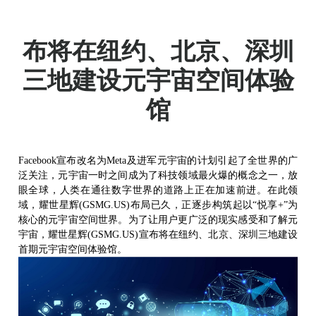
耀世星辉(GSMG.US)宣
布将在纽约、北京、深圳
三地建设元宇宙空间体验
馆
Facebook
宣布改名为
Meta
及进军元宇宙的计划引起了全世界的广
泛关注，元宇宙一时之间成为了科技领域最火爆的概念之一，放
眼全球，人类在通往数字世界的道路上正在加速前进。在此领
域，耀世星辉
(GSMG.US)
布局已久，正逐步构筑起以
“
悦享
+
”
为
核心的元宇宙空间世界。为了让用户更广泛的现实感受和了解元
宇宙，耀世星辉
(GSMG.US)
宣布将在
纽约
、
北京
、深圳三地建设
首期元宇宙空间体验馆。