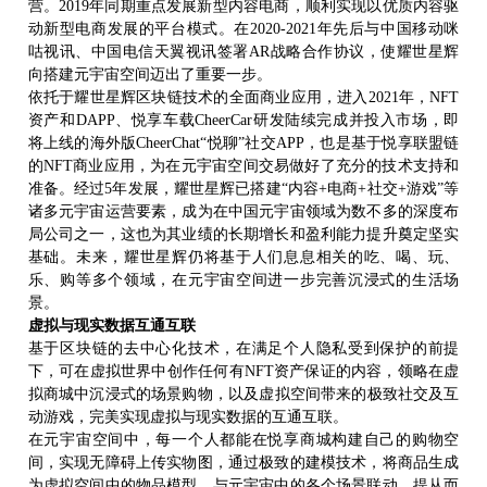
营。2019年同期重点发展新型内容电商，顺利实现以优质内容驱
动新型电商发展的平台模式。在2020-2021年先后与中国移动咪
咕视讯、中国电信天翼视讯签署AR战略合作协议，使耀世星辉
向搭建元宇宙空间迈出了重要一步。
依托于耀世星辉区块链技术的全面商业应用，进入
2021年，NFT
资产和DAPP、悦享车载CheerCar研发陆续完成并投入市场，即
将上线的海外版CheerChat“悦聊”社交
APP
，也是基于悦享联盟链
的
NFT商业应用，为在元宇宙空间交易做好了充分的技术支持和
准备。经过5年发展，耀世星辉已搭建“内容+电商+社交+游戏”等
诸多元宇宙运营要素，成为在中国元宇宙领域为数不多的深度布
局公司之一，这也为其业绩的长期增长和盈利能力提升奠定坚实
基础。未来，耀世星辉仍将基于人们息息相关的吃、喝、玩、
乐、购等多个领域，在元宇宙空间进一步完善沉浸式的生活场
景。
虚拟与现实数据互通互联
基于区块链的去中心化技术，
在满足个人隐私受到保护的前提
下，
可在虚拟世界中创作任何有
NFT资产保证的内容，
领略
在
虚
拟
商城中沉浸式
的
场景购物，
以及
虚拟空间带来的极致社交
及
互
动游戏，完美
实现
虚拟与现实数据的互通互联。
在元宇宙空间中，每一个人都能在悦享商城构建自己的购物空
间，实现无障碍上传实物图，通过极致的建模技术，将商品生成
为虚拟空间中的物品模型，与元宇宙中的各个场景联动，提从而