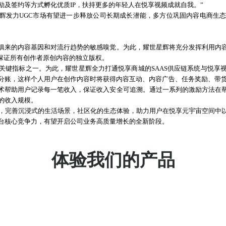
及签约等方式孵化优质IP，扶持更多的年轻人在悦享视频成就自我。”
辉发力UGC市场
有望
进一步
释放
公司
长期
成长
潜能
，多方位巩固
内容
电商生
俱来的内容基因和对流行趋势的敏感嗅觉。为此，耀世星辉将充分发挥利用内
，保证所有创作者原创内容的独立版权。
关键指标之一。为此，耀世星辉全力打通悦享商城的
SAAS供应链系统与悦
分账，这样个人用户在创作内容时将获得内容互动、内容广告、任务奖励、带
术帮助用户记录每一笔收入，保证收入安全可追溯。通过一系列的激励方法在
的收入规模。
力，完善沉浸式的生活场景，社区化的生态体验，助力用户在悦享元宇宙空间中
台核心竞争力，有望开启公司业务高质量增长的全新阶段。
体验我们的产品