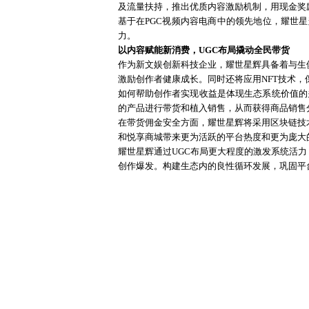
及流量扶持，推出优质内容激励机制，用现金奖励
基于在
PGC视频内容电商中的领先地位，耀世星
力。
以内容赋能新消费，
UGC布局撬动全民带货
作为新文娱创新科技企业，耀世星辉具备着与生
激励创作者健康成长。同时还将应用
NFT技术
如何帮助创作者实现收益是体现生态系统价值的
的产品进行带货和植入销售，从而获得商品销售
在带货佣金安全方面，耀世星辉将采用区块链技
和悦享商城带来更为活跃的平台热度和更为庞大
耀世星辉通过
UGC布局更大程度的激发系统活
创作爆发。构建生态内的良性循环发展，巩固平