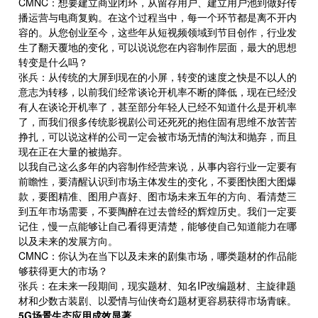
CMNC：想要建立商业闭环，从留存用户、建立用户池到做好传
播运营与电商复购。在这个过程当中，每一个环节都是离不开内
容的。从您创业至今，这些年从短视频领域到节目创作，行业发
生了翻天覆地的变化，可以说说您在内容制作层面，最大的思想
转变是什么吗？
张兵：从传统的大屏到现在的小屏，转变的速度之快是不以人的
意志为转移，以前我们经常谈论开机率不断的降低，现在已经没
有人在谈论开机率了，甚至部分年轻人已经不知道什么是开机率
了，而我们很多传统影视剧公司还死死的抱住固有思维不放苦苦
挣扎，可以说这样的公司一定会被市场无情的淘汰和抛弃，而且
现在正在大量的被抛弃。
以我自己这么多年的内容制作经营来说，从事内容行业一定要有
前瞻性，要清醒认识到市场主体发生的变化，不要图快图大图爆
款，要图精准、图用户喜好、图市场未来五年的方向、看清楚三
到五年市场需要，不要陶醉在过去曾经的辉煌历史。我们一定要
记住，慢一点能够让自己看得更清楚，能够使自己知道能力在哪
以及未来的发展方向。
CMNC：你认为在当下以及未来的剧集市场，哪类题材的作品能
够获得更大的市场？
张兵：在未来一段期间，现实题材、知名IP改编题材、主旋律题
材和少数古装剧、以爱情与仙侠奇幻题材更容易获得市场青睐。
5G场景生态应用成效显著