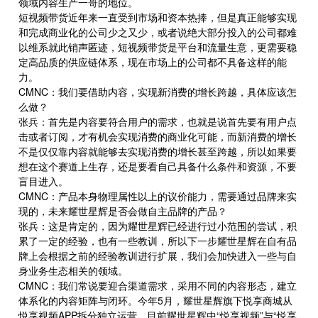
领域内容生产一哥的地位。
短视频带货近年来一直受到市场和资本热捧，但是真正能够实现
和完成商业化的公司少之又少，或者说绝大部分投入的公司都难
以维系就此销声匿迹，短视频带货是平台和流量生意，更需要稳
定高品质的供应链体系，现在市场上的公司都不具备这样的能
力。
CMNC：我们要借助内容，实现新消费的增长跨越，具体应该怎
么做？
张兵：首先是内容要符合用户的需求，也就是说首先要有用户点
击或者订阅，才有机会实现消费的商业化可能，而新消费的增长
不是仅仅靠内容就能够去实现消费的增长甚至跨越，所以如果要
想在这个赛道上生存，还是要看自己具备什么条件和资源，不要
盲目进入。
CMNC：产品本身物理属性以上的议价能力，需要通过品牌来实
现的，未来耀世星辉是否会做自主品牌的产品？
张兵：这是肯定的，因为耀世星辉已经进行过小范围的尝试，积
累了一定的经验，也有一些教训，所以下一步耀世星辉在自有品
牌上会根据之前的经验教训进行扩展，我们会加快进入一些与自
身业务生态相关的领域。
CMNC：我们常说要迎合渠道需求，采用不同的内容形态，建立
体系化的内容矩阵与闭环。今年5月，耀世星辉旗下悦享商城从
悦享视频APP拆分独立运营。目前耀世星辉中“悦享视频”与“悦享