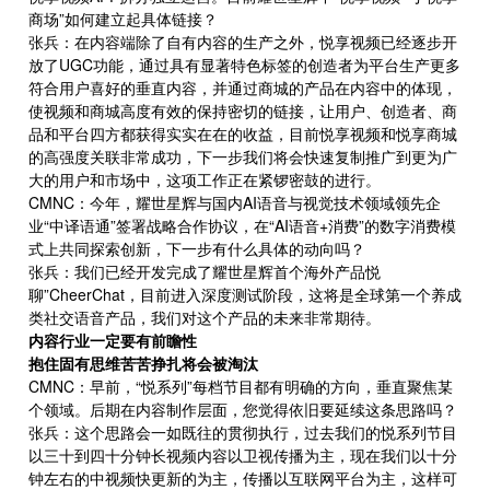
商场”如何建立起具体链接？
张兵：在内容端除了自有内容的生产之外，悦享视频已经逐步开
放了UGC功能，通过具有显著特色标签的创造者为平台生产更多
符合用户喜好的垂直内容，并通过商城的产品在内容中的体现，
使视频和商城高度有效的保持密切的链接，让用户、创造者、商
品和平台四方都获得实实在在的收益，目前悦享视频和悦享商城
的高强度关联非常成功，下一步我们将会快速复制推广到更为广
大的用户和市场中，这项工作正在紧锣密鼓的进行。
CMNC：今年，耀世星辉与国内AI语音与视觉技术领域领先企
业“中译语通”签署战略合作协议，在“AI语音+消费”的数字消费模
式上共同探索创新，下一步有什么具体的动向吗？
张兵：我们已经开发完成了耀世星辉首个海外产品悦
聊”CheerChat，目前进入深度测试阶段，这将是全球第一个养成
类社交语音产品，我们对这个产品的未来非常期待。
内容行业一定要有前瞻性
抱住固有思维苦苦挣扎将会被淘汰
CMNC：早前，“悦系列”每档节目都有明确的方向，垂直聚焦某
个领域。后期在内容制作层面，您觉得依旧要延续这条思路吗？
张兵：这个思路会一如既往的贯彻执行，过去我们的悦系列节目
以三十到四十分钟长视频内容以卫视传播为主，现在我们以十分
钟左右的中视频快更新的为主，传播以互联网平台为主，这样可