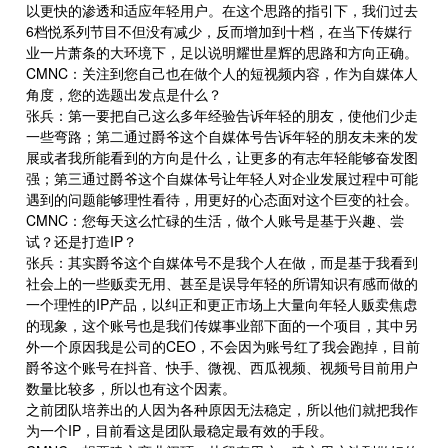
以更快的渗透和适应年轻用户。在这个思路的指引下，我们过去
6档悦系列节目不但没有减少，反而增加到十档，在当下传媒行
业一片萧条的大环境下，足以说明耀世星辉的思路和方向正确。
CMNC：关注到您自己也在做个人的短视频内容，作为自媒体人
角度，您的选题出发点是什么？
张兵：第一要把自己这么多年经验告诉年轻的朋友，使他们少走
一些弯路；第二通过爵爷这个自媒体号告诉年轻的朋友未来的发
展或者我所能看到的方向是什么，让更多的有志年轻能够奋发图
强；第三通过爵爷这个自媒体号让年轻人对企业发展过程中可能
遇到的问题能够理性看待，用更好的心态面对这个巨变的社会。
CMNC：您每天这么忙碌的生活，做个人账号是基于兴趣、尝
试？还是打造IP？
张兵：其实爵爷这个自媒体号不是我个人在做，而是基于我看到
社会上的一些贩卖无用、甚至是误导年轻的所谓知识有感而做的
一个理性的IP产品，以纠正和更正市场上大量向年轻人贩卖焦虑
的现象，这个账号也是我们传媒事业部下面的一个项目，其中另
外一个原因我是公司的CEO，不会因为账号红了我会跑掉，目前
爵爷这个账号在抖音、快手、微视、西瓜视频、视频号目前用户
数量比较多，所以也有这个因素。
之前团队培养出的人因为各种原因无法稳定，所以他们就把我作
为一个IP，目前看这是团队最稳定最有效的手段。