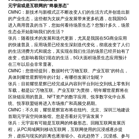
元宇宙或是互联网的“终极形态”
CMNC：新技术与新模式正不断改变人们的生活方式并创造出新
的产业生态，这些都为文娱产业发展带来更多机遇，在我国5G
进入商用普及的当下，您如何看待场景生态？您预计多久，场景
生态会开始影响我们的生活？
张兵：随着技术的发展和迭代更新，尤其是我国在5G商业应用
的快速普及，应用场景已经发生深刻迭代变化，彻底改变了人们
的生活消费方式和观念，其实现在我们生活的场景已经开始有了
改变，也影响着我们现在的生活，5G大面积场景生态应用预计
在三年以后会非常显著。
CMNC：您曾经提到，数据时代“万物互联、产业互联”的特点，
具体到耀世星辉明年的计划，有哪些发展计划呢？
张兵：目前耀世星辉已经完成从内容到平台到社交到线上零售到
车载，都是以“万物互联、产业互联”为贯彻，明年耀世星辉将在
区块链应用的普及、NFT资产的数字应用、悦享数字化中台系
统、悦享联盟链将进入市场推广和高频交易期。
CMNC：不久前，耀世星辉宣布将在纽约、北京、深圳三地建设
首期元宇宙空间体验馆。您是否看好元宇宙发展？
张兵：元宇宙有可能是互联网的终极形态。回顾互联网发展历
程，从PC局域网到移动互联网，互联网使用的沉浸感逐步提
升，虚拟与现实的距离也逐渐缩小。在此趋势下，沉浸感、参与