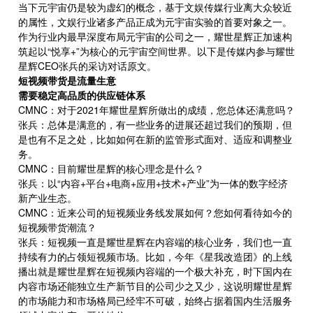
当下元宇宙仍是较为虚幻的概念，基于文娱传媒行业离大众较近
的属性，文娱行业诸多产品正成为元宇宙实验的首要对象之一。
作为行业内最早深度布局元宇宙的公司之一，耀世星辉正加速构
筑起以“悦享+”为核心的元宇宙空间世界。以下是传媒内参与耀世
星辉CEO张兵的采访对话原文。
短视频
带货是流量生意
需要稳定高品质的供应链体系
CMNC：对于2021年耀世星辉所做出的成绩，您总体还满意吗？
张兵：总体是满意的，有一些业务的进展还超过我们的预期，但
是也有不足之处，比如如何在新的监管形式面对、适应和调整业
务。
CMNC：目前耀世星辉的核心理念是什么？
张兵：以“内容+平台+电商+应用+技术+产业”为一体的数字经济
新产业生态。
CMNC：近来公司的短视频业务线发展如何？您如何看待如今的
短视频带货潮流？
张兵：短视频一直是耀世星辉在内容端的核心业务，我们也一直
持续有力的占领短视频市场。比如，今年《星我改造团》的上线
播出就是耀世星辉在短视频内容端的一个极大补充，时下国内在
内容市场还能独立生产新节目的公司少之又少，这说明耀世星辉
的市场能力和市场格局已经牢不可破，始终占据着国内生活服务