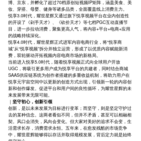
博、京东，并孵化了超过70档原创短视频IP矩阵，涵盖美食、美
妆、穿搭、母婴、健身等诸多品类，全面覆盖线上消费主力。
悦享3.0时代，耀世星辉又通过旗下悦享视频平台在业内创造性
的开设了《剁手天才》、《砍价天才》等七档PGC互动直播节
目，进一步拉动消费，聚集更高人气，将内容+平台+电商+应用
的战略持续深化。
悦享4.0时代，耀世星辉正式进军内容电商行业，将“悦享商
城”从“悦享视频”拆分并独立运营，形成了以优质内容赋能新消
费，双轮驱动开拓视频内容电商市场的新格局。
当前进入悦享5.0时代，随着悦享视频正式向全球用户开放
UGC，将吸引更多用户成为悦享平台的共建者，同时结合商城
SAAS供应链系统为创作者搭建的多重收益机制，将助力用户在
悦享元宇宙空间中以更新的创造方式出现，引领新一轮的内容创
新和创作爆发。促进平台和用户间的良性循环，为耀世星辉的未
来发展带来无限可能。
｜
坚守初心，创新引领
创新，是以未来发展为目标进行变革；而坚守，则是坚定守护过
去的某种信念。这两者看似不同，但并不矛盾，甚至可以相融相
契。风口会消失，风向会变化。但大家对美好的追求不会变，生
活需求长存，消费需求永恒。五年来，在愈发残酷的市场竞争
中，耀世星辉能够得以存活并取得规模发展，背后定力就是始终
坚守初心。