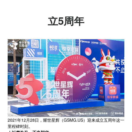
“悦爱悦热爱”·耀世星辉成
立5周年
2021年12月28日，耀世星辉（GSMG.US）迎来成立五周年这一
里程碑时刻。