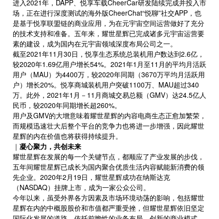
进入2021年，DAPP、悦享车载CheerCar研发陆续完成并投入市
场，正在进行深度测试的海外版CheerChat“悦聊”社交APP，也
是基于悦享联盟链的商业应用，为在元宇宙空间运营做好了充分
的技术支持和准备。五年来，耀世星辉已完成诸多元宇宙运营要
素的建设，成为国内在元宇宙领域深度布局公司之一。
截至2021年11月30日，悦享生态系统总装机用户数达到2.6亿，
较2020年1.69亿用户增长54%。2021年1月至11月的平均月活跃
用户（MAU）为4400万，较2020年同期（3670万平均月活跃用
户）增长20%。悦享商城装机用户突破1100万、MAU超过340
万。此外，2021年1月－11月商城交易总额（GMV）达24.5亿人
民币，较2020年同期增长超260%。
用户及GMV的大增意味着耀世星辉的内容电商生态正愈加繁荣，
而规模迅速壮大后整个平台的竞争力也将进一步增强，因此耀世
星辉的内在价值也将获得持续提升。
｜
凝心聚力，共创未来
耀世星辉在发展的每一个关键节点，都顺应了产业发展的步伐，
五年间耀世星辉已成长为国内聚合优质生活内容赋能新消费的领
先企业。2020年2月19日，耀世星辉成功在纳斯达克
（NASDAQ）挂牌上市，成为一家公众公司。
今年以来，虽受外界各方因素及市场环境动荡的影响，包括耀世
星辉在内的中概股股价和市值都严重受挫，但耀世星辉依旧坚定
国际化发展的道路，依托前瞻性的业务布局、创新的商业模式、