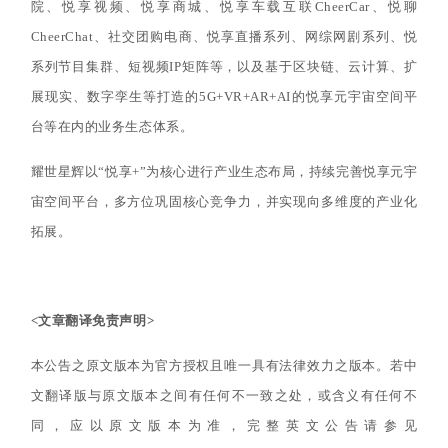
院、悦享视频、悦享商城、悦享车载互联CheerCar、悦聊
CheerChat、社交团购电商、悦享直播系列、网综网剧系列、悦
系列节目集群、短视频IP矩阵等，以及基于区块链、云计算、扩
展现实、数字孪生等打造的5G+VR+AR+AI的悦享元宇宙空间平
台等在内的业务生态体系。
耀世星辉以“悦享+”为核心进行产业生态布局，持续完善悦享元宇
宙空间平台，多方位巩固核心竞争力，并实现向多维度的产业化
拓展。
<文章翻译免责声明>
本公告之原文版本为官方授权且唯一具有法律效力之版本。若中
文翻译版与原文版本之间有任何不一致之处，或含义有任何不
同，应以原文版本为准，完整英文公告请参见