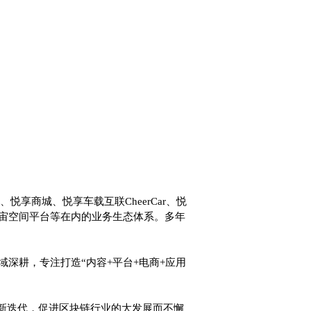
悦享商城、悦享车载互联CheerCar、悦
享元宇宙空间平台等在内的业务生态体系。多年
链领域深耕，专注打造“内容+平台+电商+应用
新迭代，促进区块链行业的大发展而不懈