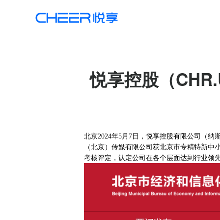
悦享控股（CHR
北京
202
4
年
5
月
7
日，悦享控股有限公司（纳
（北京）
传媒
有限公司获北京市专精特新中
考核
评定
，
认定公司在
各个层面达到行业领