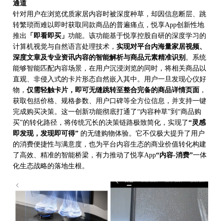
通道
针对用户在浏览优质家居内容时被深度种草，却因信息断层、跳
转繁琐而难以即时获取同款商品的普遍痛点，悦享
App创新性地
推出
「即看即买」
功能。该功能基于
悦享控股自研的
深度学习的
计算机视觉与自然语言处理技术，
实现对平台内海量家居视频、
深度文章及专业资讯内容的智能解析与商品元素精准识别
。系统
能够智能匹配内容场景，在用户沉浸浏览的同时，将相关商品以
直观、非侵入式的卡片形态自然嵌入其中。用户一旦发现心仪好
物，
仅需轻触卡片，即可无缝跳转至整合完备的商品详情页面
，
获取包括价格、规格参数、用户口碑等全方位信息，并支持一键
完成购买决策。这一创新功能彻底打通了
“内容种草”到“商品购
买”的转化路径，将传统冗长的决策链路极致简化，实现了
“灵感
即发现，发现即可得”
的无缝购物体验。它不仅极大提升了用户
的消费便捷性与满意度，也为平台内容生态的商业价值转化构建
了高效、精准的智能桥梁，有力推动了悦享
App
“内容-消费”
一体
化生态战略的落地生根。