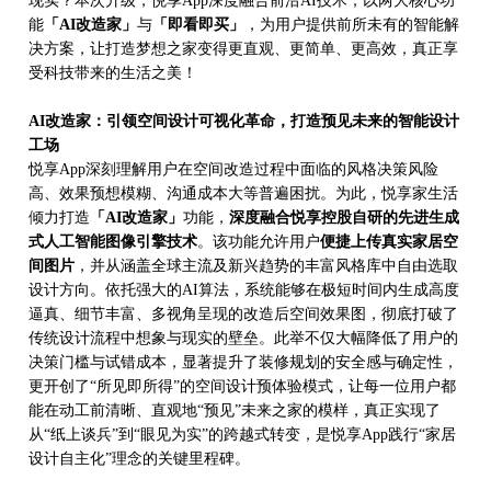
现实？本次升级，悦享
App深度融合前沿AI技术，以两大核心功
能
「
AI改造家」
与
「即看即买」
，为
用户
提供前所未有的智能解
决方案，让打造梦想之家变得更直观、更简单、更高效，真正享
受科技带来的生活之美！
AI改造家：引领空间设计可视化革命，打造预见未来的智能设计
工场
悦享
App深刻理解用户在空间改造过程中面临的风格决策风险
高、效果预想模糊、沟通成本大等普遍困扰。为此，
悦享家生活
倾力打造
「
AI改造家」
功能，
深度融合
悦享控股自研的
先进生成
式人工智能图像引擎技术
。该功能允许用户
便捷上传真实家居空
间图片
，并从涵盖全球主流及新兴趋势的丰富风格库中自由选取
设计方向。依托强大的
AI算法，系统能够在极短时间内生成高度
逼真、细节丰富、多视角呈现的改造后空间效果图，彻底打破了
传统设计流程中想象与现实的壁垒。此举不仅大幅降低了用户的
决策门槛与试错成本，显著提升了装修规划的安全感与确定性，
更开创了“所见即所得”的空间设计预体验模式，让每一位用户都
能在动工前清晰、直观地“预见”未来之家的模样，真正实现了
从“纸上谈兵”到“眼见为实”的跨越式转变，是悦享App践行“家居
设计
自
主化
”理念的关键里程碑。