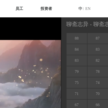
员工
投资者
中
EN
|
聊斋志异 - 聊
88
87
84
83
83
82
79
78
75
74
71
70
67
66