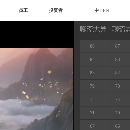
员工
投资者
中
EN
|
聊斋志异 - 聊
88
87
84
83
83
82
79
78
75
74
71
70
67
66