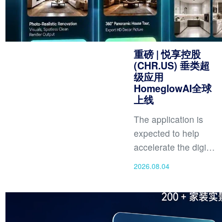
重磅 | 悦享控股
(CHR.US) 垂类超
级应用
HomeglowAI全球
上线
The application is
expected to help
accelerate the digital
transformation of the
2026.08.04
home furnishing
market and make
intelligent design
tools accessible t