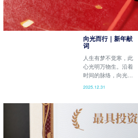
向光而行｜新年献
词
人生有梦不觉寒，此
心光明万物生。沿着
时间的脉络，向光而
行、一路向前，不惧
2025.12.31
风雨兼程，不畏道阻
且长。愿我们每一个
人在属于自己的时间
里，以从容不迫的姿
态，开启新一年的征
程。愿2026的每一缕