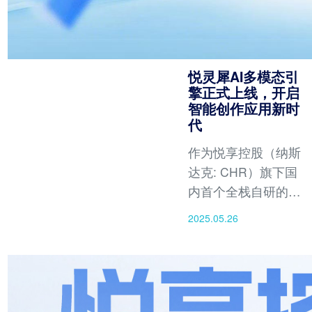
悦灵犀AI多模态引
擎正式上线，开启
智能创作应用新时
代
作为悦享控股（纳斯
达克: CHR）旗下国
内首个全栈自研的悦
灵犀AI多模态创作应
2025.05.26
用平台取得重要进
展，其多模态新一代
全场景AI创作引擎上
线。悦灵犀AI拥有文
生图、文生视频、图