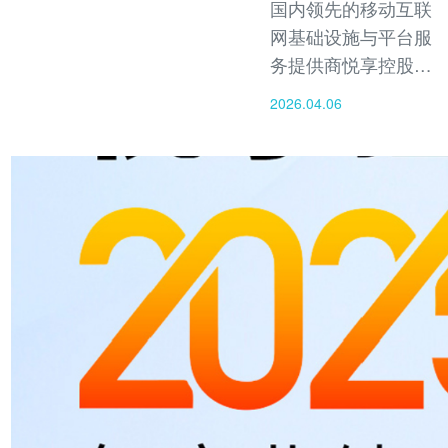
国内领先的移动互联
网基础设施与平台服
务提供商悦享控股其
首款AI写真与数字身
2026.04.06
份创作应用产品Klon
AI正式进入Beta测试
阶段，以邀请方式面
向亚洲、拉美、北美
地区用户开放首批体
验名额。此次测试标
志着公司在海外市场
扩张迈出了关键一
步。