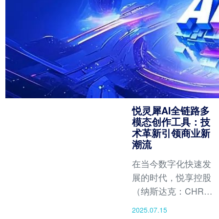
悦灵犀AI全链路多
模态创作工具：技
术革新引领商业新
潮流
在当今数字化快速发
展的时代，悦享控股
（纳斯达克：CHR）
旗下悦灵犀AI全链路
2025.07.15
多模态创作工具凭借