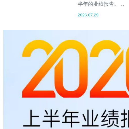
半年的业绩报告。报
告期内，公司实现总
2026.07.29
营收4.15亿元人民币
（约6,053万美
元），营业利润同比
增长26.1%，盈利能
力显著提升，营业利
润率由11.7%扩大至
17.3%、受益于成本
管控成效显著，公司
运营费用同比下降超
20%。