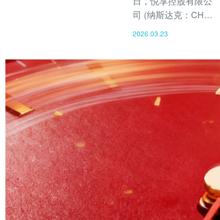
日，悦享控股有限公
司 (纳斯达克：CHR)
今天公布截至2025年
2026.03.23
12月31日经审计的全
年财务业绩报告。