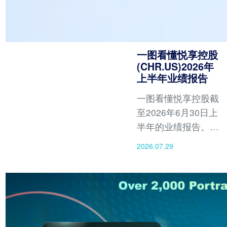
一图看懂悦享控股
(CHR.US)2026年
上半年业绩报告
一图看懂悦享控股截
至2026年6月30日上
半年的业绩报告。报
告期内，公司实现总
2026.07.29
营收4.15亿元人民币
（约6,053万美
元），营业利润同比
增长26.1%，盈利能
力显著提升，营业利
润率由11.7%扩大至