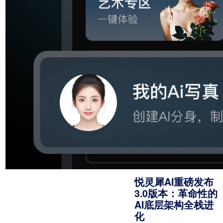
主播、录制有声书、
推广书籍等为由，诱
骗用户预存费用参与
所谓“福利单”，并承
诺后续返现，实则以
此实施诈骗。
悦灵犀AI重磅发布
3.0版本：革命性的
AI底层架构全栈进
化