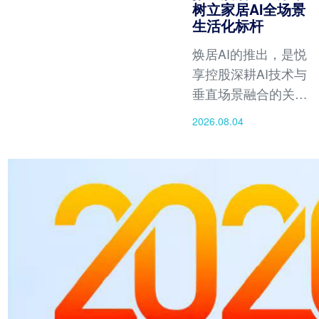
树立家居AI全场景
生活化标杆
焕居AI的推出，是悦
享控股深耕AI技术与
垂直场景融合的关键
成果，将有效撬动万
2026.08.04
亿家居市场的数字化
升级，开启人人皆可
自主设计理想家居的
智能新时代。