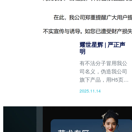
耀世星辉 | 严正声
明
有不法分子冒用我公
司名义，伪造我公司
旗下产品，用H5页面
形式制作假冒“耀世星
2025.11.14
辉APP”、“影客传媒
APP”等，并擅自向用
户发送下载链接。该
等不法分子冒充我公
司员工，以招募兼职