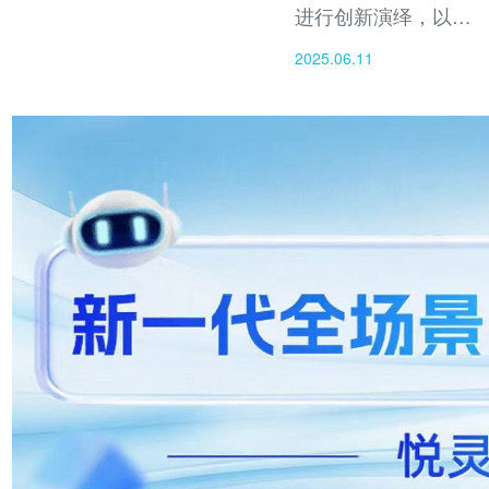
进行创新演绎，以悦
灵犀AI多模态应用为
2025.06.11
依托，将《水浒
传》、《聊斋志异》
等经典历史名著转化
为AI短剧，实现了技
术、文化、产业等多
维度的突破与革新。