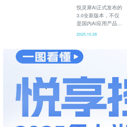
悦灵犀AI正式发布的
3.0全新版本，不仅
是国内AI应用产品的
视觉重构，更是一次
2025.10.28
革命性的AI底层架构
全栈进化。新版本引
入全新研发的AI写真
系统，内置1000余款
高质量场景，实现了
“从模特生成到影像合
成”的一体化智能创作
体验。这标志着悦灵
犀正式迈入AI摄影与
多模态内容生成融合
的新时代。