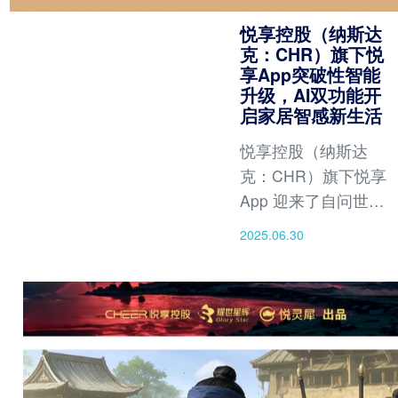
悦享控股（纳斯达
克：CHR）旗下悦
享App突破性智能
升级，AI双功能开
启家居智感新生活
悦享控股（纳斯达
克：CHR）旗下悦享
App 迎来了自问世以
来最具突破性的智能
2025.06.30
升级！悦享App深度
融合前沿AI技术，以
两大核心功能「AI改
造家」与「即看即
买」，为用户提供前
所未有的智能解决方