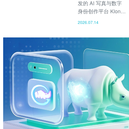
发的 AI 写真与数字
身份创作平台 Klon
AI 正式结束邀请制
2026.07.14
Beta 测试，正式面向
全球全面开放，用户
通过App Store 、
Google Play下载即
可使用，Klon AI成为
全球首款将 AI 视觉
生成与个人数字形象
管理深度融合的消费
级应用。