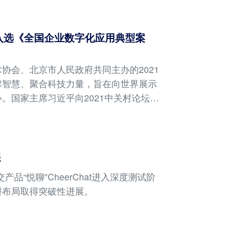
入选《全国企业数字化应用典型案
协会、北京市人民政府共同主办的2021
球智慧、聚合科技力量，旨在向世界展示
。国家主席习近平向2021中关村论坛视
总理刘鹤出席开幕式并宣布论坛开幕。习
展
品“悦聊”CheerChat进入深度测试阶
耕布局取得突破性进展。