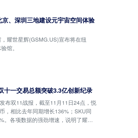
约、北京、深圳三地建设元宇宙空间体验
耀世星辉(GSMG.US)宣布将在纽
体验馆。
双十一交易总额突破3.3亿创新纪录
发布双11战报，截至11月11日24点，悦
币，相比去年同期增长136%；SKU同
9%。各项数据的强劲增速，说明了耀世
发期。