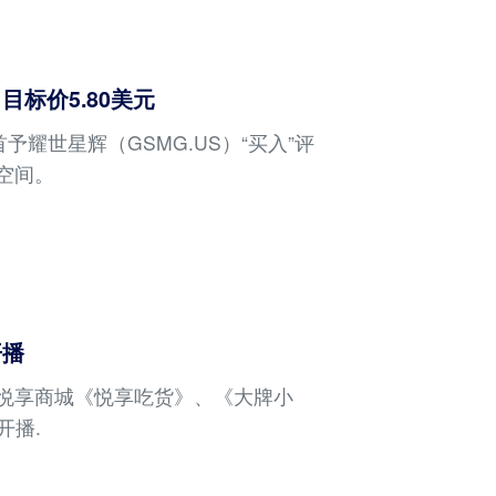
标价5.80美元
首予耀世星辉（GSMG.US）“买入”评
涨空间。
开播
旗下悦享商城《悦享吃货》、《大牌小
开播.